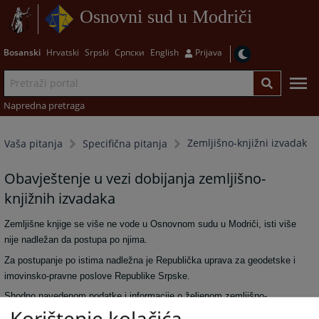
Osnovni sud u Modriči
Bosanski
Hrvatski
Srpski
Српски
English
Prijava
Napredna pretraga
Zemljišno-knjižni izvadak
Vaša pitanja
Specifična pitanja
Obavještenje u vezi dobijanja zemljišno-
knjižnih izvadaka
Zemljišne knjige se više ne vode u Osnovnom sudu u Modriči, isti više
nije nadležan da postupa po njima.
Za postupanje po istima nadležna je Republička uprava za geodetske i
imovinsko-pravne poslove Republike Srpske.
Shodno navedenom podatke i informacije o željenom zemljišno-
Korištenje kolačića
knjižnom izvadku možete dobiti u nadležnoj područnoj jedinici ili