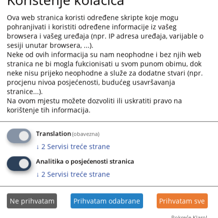
područnoj kancelariji.
Ova web stranica koristi određene skripte koje mogu
Za teritoriju opštine Modriča nadležna je PJ Modriča, broj telefona:
pohranjivati i koristiti određene informacije iz vašeg
053/812-220.
browsera i vašeg uređaja (npr. IP adresa uređaja, varijable o
Za teritoriju opštine Vukosavlje nadležna je PK Vukosavlje (pri PJ
sesiji unutar browsera, ...).
Neke od ovih informacija su nam neophodne i bez njih web
Modriča), broj telefona: 053/812-470.
stranica ne bi mogla fukcionisati u svom punom obimu, dok
neke nisu prijeko neophodne a služe za dodatne stvari (npr.
procjenu nivoa posjećenosti, budućeg usavršavanja
3255
PREGLEDA
stranice...).
Na ovom mjestu možete dozvoliti ili uskratiti pravo na
korištenje tih informacija.
Translation
(obavezna)
↓
2
Servisi treće strane
Analitika o posjećenosti stranica
↓
2
Servisi treće strane
Ne prihvatam
Prihvatam odabrane
Prihvatam sve
Pokreće Klaro!