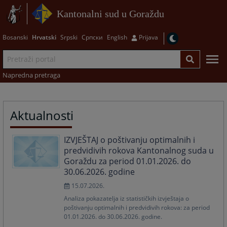
Kantonalni sud u Goraždu
Bosanski
Hrvatski
Srpski
Српски
English
Prijava
Napredna pretraga
Aktualnosti
IZVJEŠTAJ o poštivanju optimalnih i
predvidivih rokova Kantonalnog suda u
Goraždu za period 01.01.2026. do
30.06.2026. godine
15.07.2026.
Analiza pokazatelja iz statističkih izvještaja o
poštivanju optimalnih i predvidivih rokova: za period
01.01.2026. do 30.06.2026. godine.