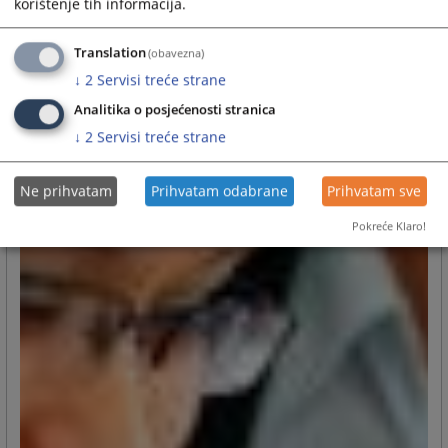
korištenje tih informacija.
Translation
(obavezna)
↓
2
Servisi treće strane
Analitika o posjećenosti stranica
↓
2
Servisi treće strane
Ne prihvatam
Prihvatam odabrane
Prihvatam sve
Pokreće Klaro!