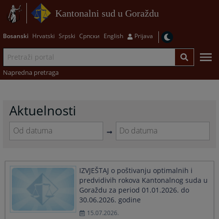
Kantonalni sud u Goraždu
Bosanski
Hrvatski
Srpski
Српски
English
Prijava
Napredna pretraga
Aktuelnosti
Navigate
Navigate
forward
forward
to
to
IZVJEŠTAJ o poštivanju optimalnih i
interact
interact
predvidivih rokova Kantonalnog suda u
with
with
Goraždu za period 01.01.2026. do
the
the
calendar
calendar
30.06.2026. godine
and
and
15.07.2026.
select
select