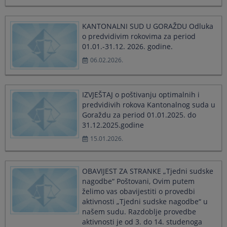
a
a
date.
date.
KANTONALNI SUD U GORAŽDU Odluka
Press
Press
o predvidivim rokovima za period
the
the
01.01.-31.12. 2026. godine.
question
question
mark
mark
06.02.2026.
key
key
to
to
get
get
IZVJEŠTAJ o poštivanju optimalnih i
the
the
predvidivih rokova Kantonalnog suda u
keyboard
keyboard
shortcuts
shortcuts
Goraždu za period 01.01.2025. do
for
for
31.12.2025.godine
changing
changing
15.01.2026.
dates.
dates.
OBAVIJEST ZA STRANKE „Tjedni sudske
nagodbe“ Poštovani, Ovim putem
želimo vas obavijestiti o provedbi
aktivnosti „Tjedni sudske nagodbe“ u
našem sudu. Razdoblje provedbe
aktivnosti je od 3. do 14. studenoga