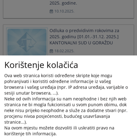
2025. godine.
10.10.2025.
Odluka o predvidivim rokovima za
2025. godinu [01.01.-31.12. 2025.]
KANTONALNI SUD U GORAŽDU
18.02.2025.
Korištenje kolačića
IZVJEŠTAJ O RADU KANTONALNOG
Ova web stranica koristi određene skripte koje mogu
SUDA U GORAŽDU za period od
pohranjivati i koristiti određene informacije iz vašeg
01.01.2024. do 31.12.2024. godine.
browsera i vašeg uređaja (npr. IP adresa uređaja, varijable o
06.02.2025.
sesiji unutar browsera, ...).
Neke od ovih informacija su nam neophodne i bez njih web
stranica ne bi mogla fukcionisati u svom punom obimu, dok
neke nisu prijeko neophodne a služe za dodatne stvari (npr.
IZVJEŠTAJ o poštivanju optimalnih i
procjenu nivoa posjećenosti, budućeg usavršavanja
predvidivih rokova Kantonalnog suda u
stranice...).
Goraždu za period 01.01.2024. do
Na ovom mjestu možete dozvoliti ili uskratiti pravo na
31.12.2024.godine. Analiza pokazatelja
korištenje tih informacija.