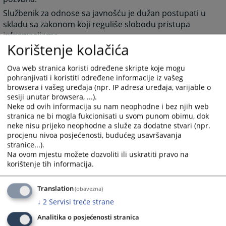
Službenik za odnose sa javnošću je dužan postupati u
skladu sa zakonom koji reguliše slobodu pristupa
informacijama.
Korištenje kolačića
Ova web stranica koristi određene skripte koje mogu
1424
PREGLEDA
pohranjivati i koristiti određene informacije iz vašeg
browsera i vašeg uređaja (npr. IP adresa uređaja, varijable o
sesiji unutar browsera, ...).
Neke od ovih informacija su nam neophodne i bez njih web
stranica ne bi mogla fukcionisati u svom punom obimu, dok
neke nisu prijeko neophodne a služe za dodatne stvari (npr.
procjenu nivoa posjećenosti, budućeg usavršavanja
stranice...).
Na ovom mjestu možete dozvoliti ili uskratiti pravo na
korištenje tih informacija.
Translation
(obavezna)
↓
2
Servisi treće strane
Analitika o posjećenosti stranica