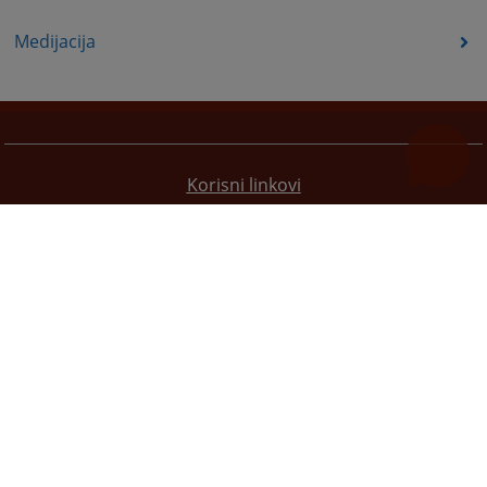
Medijacija
Korisni linkovi
Pomoc za korištenje
Mapa stranice
Redizajn web stranice je finansirala Evropska unija. Za njen sadržaj isključivo je odgovorno
Visoko sudsko i tužilačko vijeće BiH i ona ne odražava nužno stavove Evropske unije.