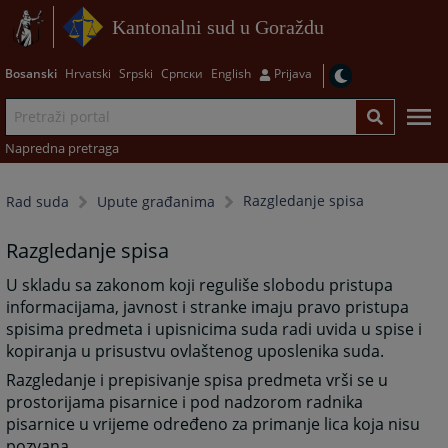
Kantonalni sud u Goraždu
Bosanski
Hrvatski
Srpski
Српски
English
Prijava
Napredna pretraga
Razgledanje spisa
Rad suda
Upute građanima
Razgledanje spisa
U skladu sa zakonom koji reguliše slobodu pristupa
informacijama, javnost i stranke imaju pravo pristupa
spisima predmeta i upisnicima suda radi uvida u spise i
kopiranja u prisustvu ovlaštenog uposlenika suda.
Razgledanje i prepisivanje spisa predmeta vrši se u
prostorijama pisarnice i pod nadzorom radnika
pisarnice u vrijeme određeno za primanje lica koja nisu
pozvana.