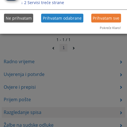
↓
2
Servisi treće strane
Ne prihvatam
Prihvatam odabrane
Prihvatam sve
Pokreće Klaro!
1 - 1 / 1
1
Radno vrijeme
Uvjerenja i potvrde
Ovjere i prepisi
Prijem pošte
Razgledanje spisa
Žalbe na sudske odluke