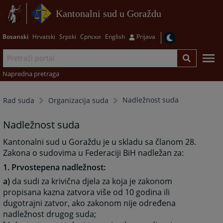
Kantonalni sud u Goraždu
Bosanski
Hrvatski
Srpski
Српски
English
Prijava
Napredna pretraga
Nadležnost suda
Rad suda
Organizacija suda
Nadležnost suda
Kantonalni sud u Goraždu je u skladu sa članom 28.
Zakona o sudovima u Federaciji BiH nadležan za:
1. Prvostepena nadležnost:
a)
da sudi za krivična djela za koja je zakonom
propisana kazna zatvora više od 10 godina ili
dugotrajni zatvor, ako zakonom nije određena
nadležnost drugog suda;