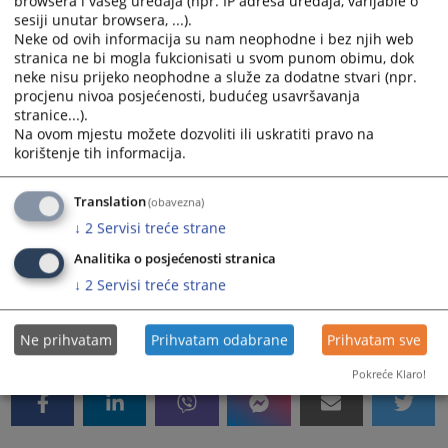
browsera i vašeg uređaja (npr. IP adresa uređaja, varijable o
sesiji unutar browsera, ...).
općinskog suda na drugi općinski sud na području
Neke od ovih informacija su nam neophodne i bez njih web
kantona;
stranica ne bi mogla fukcionisati u svom punom obimu, dok
c)
da odlučuje o brisanju osude i prestanku mjera
neke nisu prijeko neophodne a služe za dodatne stvari (npr.
sidurnosti i pravnih posljedica osude na osnovu
procjenu nivoa posjećenosti, budućeg usavršavanja
sudske odluke;
stranice...).
d)
da postupa po molbama za pomilovanje u skladu sa
Na ovom mjestu možete dozvoliti ili uskratiti pravo na
zakonom;
korištenje tih informacija.
e)
da rješava o priznanju odluka stranih sudova,
stranih trgovačkih sudova i stranih arbitraža;
Translation
(obavezna)
f)
da pruža međunarodnu pravnu pomoć u krivičnim
↓
2
Servisi treće strane
predmetima i
Analitika o posjećenosti stranica
g)
da obavlja druge poslove određene zakonom.
↓
2
Servisi treće strane
2027
PREGLEDA
Ne prihvatam
Prihvatam odabrane
Prihvatam sve
Pokreće Klaro!