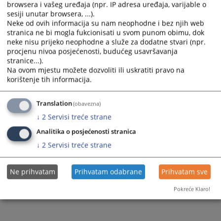
browsera i vašeg uređaja (npr. IP adresa uređaja, varijable o
and
and
sesiji unutar browsera, ...).
select
select
Neke od ovih informacija su nam neophodne i bez njih web
a
a
stranica ne bi mogla fukcionisati u svom punom obimu, dok
date.
date.
neke nisu prijeko neophodne a služe za dodatne stvari (npr.
Press
Press
procjenu nivoa posjećenosti, budućeg usavršavanja
stranice...).
the
the
Na ovom mjestu možete dozvoliti ili uskratiti pravo na
question
question
Trenutno nema vijesti
korištenje tih informacija.
mark
mark
key
key
Translation
(obavezna)
to
to
get
get
↓
2
Servisi treće strane
the
the
Analitika o posjećenosti stranica
keyboard
keyboard
↓
2
Servisi treće strane
shortcuts
shortcuts
for
for
changing
changing
Ne prihvatam
Prihvatam odabrane
Prihvatam sve
dates.
dates.
Pokreće Klaro!