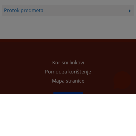
Protok predmeta
Korisni linkovi
Pomoc za korištenje
Mapa stranice
Redizajn web stranice je finansirala Evropska unija. Za njen sadržaj isključivo je odgovorno
Visoko sudsko i tužilačko vijeće BiH i ona ne odražava nužno stavove Evropske unije.