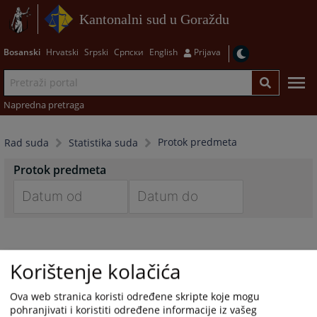
Kantonalni sud u Goraždu
Bosanski
Hrvatski
Srpski
Српски
English
Prijava
Napredna pretraga
Protok predmeta
Rad suda
Statistika suda
Protok predmeta
Navigate
Navigate
forward
forward
to
to
Korištenje kolačića
interact
interact
with
with
Ova web stranica koristi određene skripte koje mogu
the
the
pohranjivati i koristiti određene informacije iz vašeg
calendar
calendar