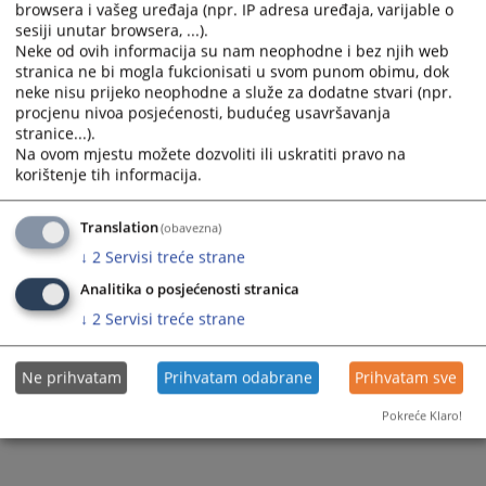
browsera i vašeg uređaja (npr. IP adresa uređaja, varijable o
sesiji unutar browsera, ...).
Neke od ovih informacija su nam neophodne i bez njih web
stranica ne bi mogla fukcionisati u svom punom obimu, dok
neke nisu prijeko neophodne a služe za dodatne stvari (npr.
procjenu nivoa posjećenosti, budućeg usavršavanja
Trenutno nema vijesti
stranice...).
Na ovom mjestu možete dozvoliti ili uskratiti pravo na
korištenje tih informacija.
Translation
(obavezna)
↓
2
Servisi treće strane
Analitika o posjećenosti stranica
↓
2
Servisi treće strane
Ne prihvatam
Prihvatam odabrane
Prihvatam sve
Pokreće Klaro!