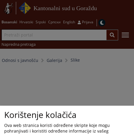
Kantonalni sud u Goraždu
Bosanski
Hrvatski
Srpski
Српски
English
Prijava
Napredna pretraga
Slike
Odnosi s javnošću
Galerija
Korištenje kolačića
Ova web stranica koristi određene skripte koje mogu
pohranjivati i koristiti određene informacije iz vašeg