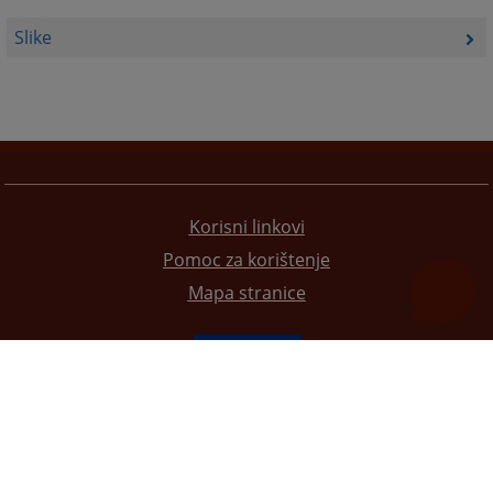
Slike
Korisni linkovi
Pomoc za korištenje
Mapa stranice
Redizajn web stranice je finansirala Evropska unija. Za njen sadržaj isključivo je odgovorno
Visoko sudsko i tužilačko vijeće BiH i ona ne odražava nužno stavove Evropske unije.