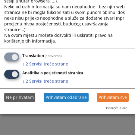
Pravna pomoć
sesiji unutar browsera, ...).
Neke od ovih informacija su nam neophodne i bez njih web
stranica ne bi mogla fukcionisati u svom punom obimu, dok
neke nisu prijeko neophodne a služe za dodatne stvari (npr.
procjenu nivoa posjećenosti, budućeg usavršavanja
stranice...).
Na ovom mjestu možete dozvoliti ili uskratiti pravo na
korištenje tih informacija.
Translation
(obavezna)
↓
2
Servisi treće strane
Analitika o posjećenosti stranica
↓
2
Servisi treće strane
Ne prihvatam
Prihvatam odabrane
Prihvatam sve
Pokreće Klaro!