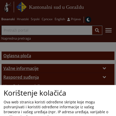
Kantonalni sud u Goraždu
Bosanski
Hrvatski
Srpski
Српски
English
Prijava
Napredna pretraga
Oglasna ploča
Važne informacije
Podnošenje pritužbi
Raspored suđenja
Raspored suđenja
Upražnjene pozicije
Sudske takse
Korištenje kolačića
Opće informacije
Pozivi
Ova web stranica koristi određene skripte koje mogu
Objavljene pozicije
Sudski vještaci i tumači
pohranjivati i koristiti određene informacije iz vašeg
browsera i vašeg uređaja (npr. IP adresa uređaja, varijable o