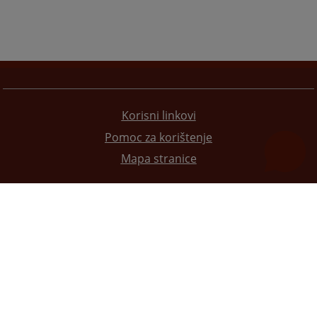
Korisni linkovi
Pomoc za korištenje
Mapa stranice
Redizajn web stranice je finansirala Evropska unija. Za njen sadržaj isključivo je odgovorno
Visoko sudsko i tužilačko vijeće BiH i ona ne odražava nužno stavove Evropske unije.