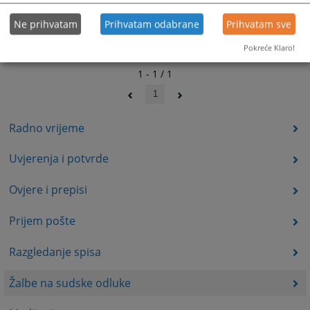
Ne prihvatam
Prihvatam odabrane
Prihvatam sve
Pokreće Klaro!
1 - 1 / 1
1
Radno vrijeme
Uvjerenja i potvrde
Ovjere i prepisi
Prijem pošte
Razgledanje spisa
Žalbe na sudske odluke