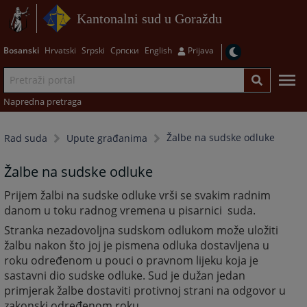
Kantonalni sud u Goraždu
Bosanski
Hrvatski
Srpski
Српски
English
Prijava
Napredna pretraga
Žalbe na sudske odluke
Rad suda
Upute građanima
Žalbe na sudske odluke
Prijem žalbi na sudske odluke vrši se svakim radnim
danom u toku radnog vremena u pisarnici suda.
Stranka nezadovoljna sudskom odlukom može uložiti
žalbu nakon što joj je pismena odluka dostavljena u
roku određenom u pouci o pravnom lijeku koja je
sastavni dio sudske odluke. Sud je dužan jedan
primjerak žalbe dostaviti protivnoj strani na odgovor u
zakonski određenom roku.