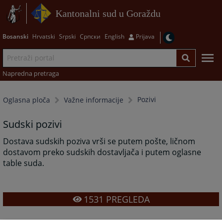
Kantonalni sud u Goraždu
Bosanski
Hrvatski
Srpski
Српски
English
Prijava
Napredna pretraga
Pozivi
Oglasna ploča
Važne informacije
Sudski pozivi
Dostava sudskih poziva vrši se putem pošte, ličnom
dostavom preko sudskih dostavljača i putem oglasne
table suda.
1531
PREGLEDA