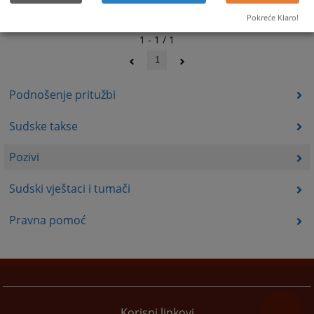
Pokreće Klaro!
1 - 1 / 1
1
Podnošenje pritužbi
Sudske takse
Pozivi
Sudski vještaci i tumači
Pravna pomoć
Korisni linkovi