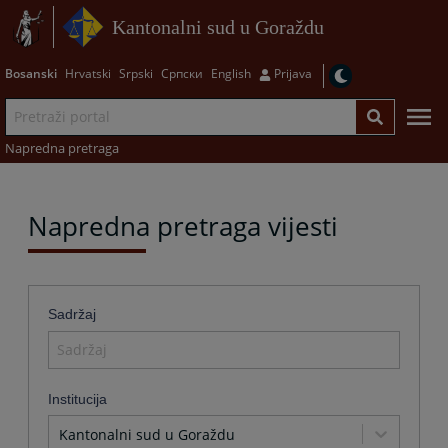
Kantonalni sud u Goraždu
Bosanski
Hrvatski
Srpski
Српски
English
Prijava
Napredna pretraga
Napredna pretraga vijesti
Sadržaj
Institucija
Kantonalni sud u Goraždu