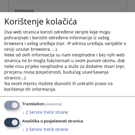
Arhivirana
Korištenje kolačića
Ne
Ova web stranica koristi određene skripte koje mogu
Datum od
pohranjivati i koristiti određene informacije iz vašeg
browsera i vašeg uređaja (npr. IP adresa uređaja, varijable o
sesiji unutar browsera, ...).
Navigate
Neke od ovih informacija su nam neophodne i bez njih web
forward
stranica ne bi mogla fukcionisati u svom punom obimu, dok
Datum do
to
neke nisu prijeko neophodne a služe za dodatne stvari (npr.
interact
procjenu nivoa posjećenosti, budućeg usavršavanja
with
stranice...).
Navigate
the
Na ovom mjestu možete dozvoliti ili uskratiti pravo na
forward
Sortiraj po
calendar
korištenje tih informacija.
to
and
interact
Odaberi...
select
with
Translation
(obavezna)
a
the
date.
↓
2
Servisi treće strane
Napredne stavke
calendar
Press
and
Analitika o posjećenosti stranica
the
select
Pretraži
question
↓
2
Servisi treće strane
a
mark