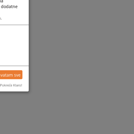
la
a dodatne
.
hvatam sve
Pokreće Klaro!