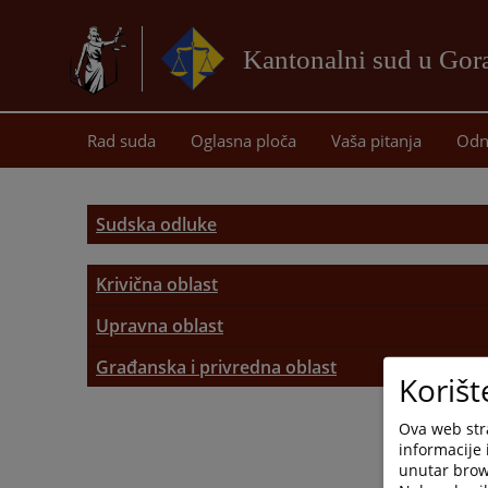
Kantonalni sud u Gor
Rad suda
Oglasna ploča
Vaša pitanja
Odn
Sudska odluke
Krivična oblast
Upravna oblast
Građanska i privredna oblast
Korišt
Diskriminacija
Ova web stra
informacije 
Porodično pravo
unutar brows