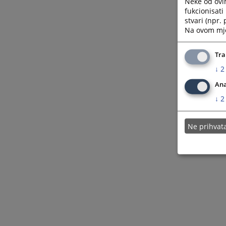
Neke od ovi
Radno pravo
fukcionisat
stvari (npr.
Privredno pravo
Na ovom mjes
Stvarno pravo
Tra
Naknada štete
↓
2
Nasljedno pravo
Ana
↓
2
Patentno pravo
Prekršajno
Ne prihva