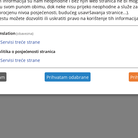
h informacija su nam neophodne i bez njih web stranica ne bi mog
i u svom punom obimu, dok neke nisu prijeko neophodne a služe z
 procjenu nivoa posjećenosti, budućeg usavršavanja stranice...).
tu možete dozvoliti ili uskratiti pravo na korištenje tih informacija
nslation
(obavezna)
Servisi treće strane
litika o posjećenosti stranica
Servisi treće strane
tam
Prihvatam odabrane
Pri