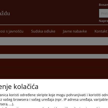
Bosan
aždu
Idi
na
Napre
sadržaj
osi s javnošću
Sudska odluke
Javne nabavke
Kontakt
enje kolačića
nica koristi određene skripte koje mogu pohranjivati i koristiti od
iz vašeg browsera i vašeg uređaja (npr. IP adresa uređaja, varijable 
era, ...).