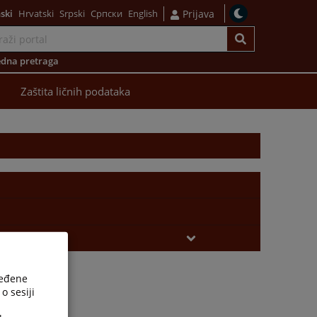
ski
Hrvatski
Srpski
Српски
English
Prijava
dna pretraga
Zaštita ličnih podataka
ređene
o sesiji