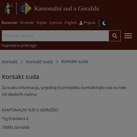
Kantonalni sud u Goraždu
Bosanski
Hrvatski
Srpski
Српски
English
Prijava
Napredna pretraga
Kontakt suda
Kontakt
Kontakt suda
Kontakt suda
Za svaku informaciju, prijedlog ili primjedbu kontaktirajte nas na neki
od sljedećih načina:
KANTONALNI SUD U GORAŽDU
Trg branilaca 2,
73000, Goražde