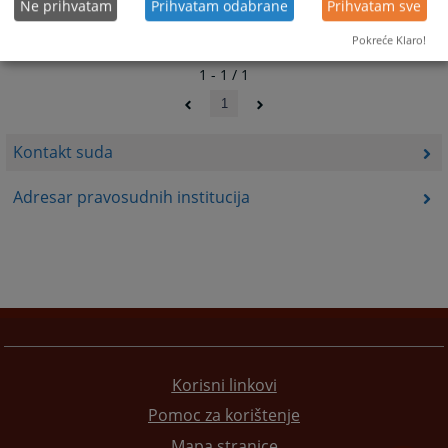
Ne prihvatam
Prihvatam odabrane
Prihvatam sve
Pokreće Klaro!
1 - 1 / 1
1
Kontakt suda
Adresar pravosudnih institucija
Korisni linkovi
Pomoc za korištenje
Mapa stranice