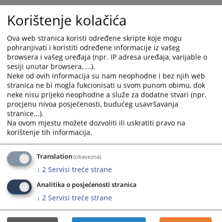
Kontakt telefoni
Korištenje kolačića
Centrala 038/224-128
Ova web stranica koristi određene skripte koje mogu
pohranjivati i koristiti određene informacije iz vašeg
Šef pisarnice: 038/224-128 lokal 14
browsera i vašeg uređaja (npr. IP adresa uređaja, varijable o
sesiji unutar browsera, ...).
Neke od ovih informacija su nam neophodne i bez njih web
e-mail:
nermina.tiro@pravosudje.ba
stranica ne bi mogla fukcionisati u svom punom obimu, dok
neke nisu prijeko neophodne a služe za dodatne stvari (npr.
procjenu nivoa posjećenosti, budućeg usavršavanja
stranice...).
Na ovom mjestu možete dozvoliti ili uskratiti pravo na
4930
PREGLEDA
korištenje tih informacija.
Translation
(obavezna)
↓
2
Servisi treće strane
Analitika o posjećenosti stranica
↓
2
Servisi treće strane