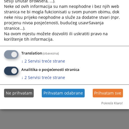
sesiji unutar browsera, ...).
and
and
Neke od ovih informacija su nam neophodne i bez njih web
select
select
stranica ne bi mogla fukcionisati u svom punom obimu, dok
a
a
neke nisu prijeko neophodne a služe za dodatne stvari (npr.
procjenu nivoa posjećenosti, budućeg usavršavanja
date.
date.
stranice...).
Press
Press
Na ovom mjestu možete dozvoliti ili uskratiti pravo na
the
the
Trenutno nema vijesti
korištenje tih informacija.
question
question
mark
mark
Translation
(obavezna)
key
key
↓
2
Servisi treće strane
to
to
get
get
Analitika o posjećenosti stranica
the
the
↓
2
Servisi treće strane
keyboard
keyboard
shortcuts
shortcuts
Ne prihvatam
Prihvatam odabrane
Prihvatam sve
for
for
changing
changing
Pokreće Klaro!
dates.
dates.