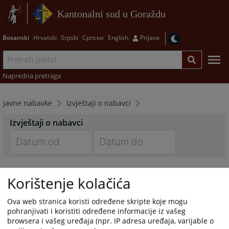
Kantonalni sud u Goraždu
Bosanski
Hrvatski
Srpski
Српски
English
Prijava
Napredna pretraga
Javne nabavke
Izvještaji o nabavci
Izvještaji o nabavci
Navigate
Navigate
forward
forward
Korištenje kolačića
to
to
interact
interact
Ova web stranica koristi određene skripte koje mogu
with
with
pohranjivati i koristiti određene informacije iz vašeg
the
the
browsera i vašeg uređaja (npr. IP adresa uređaja, varijable o
calendar
calendar