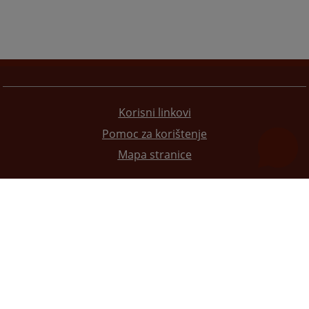
Korisni linkovi
Pomoc za korištenje
Mapa stranice
Redizajn web stranice je finansirala Evropska unija. Za njen sadržaj isključivo je odgovorno
Visoko sudsko i tužilačko vijeće BiH i ona ne odražava nužno stavove Evropske unije.