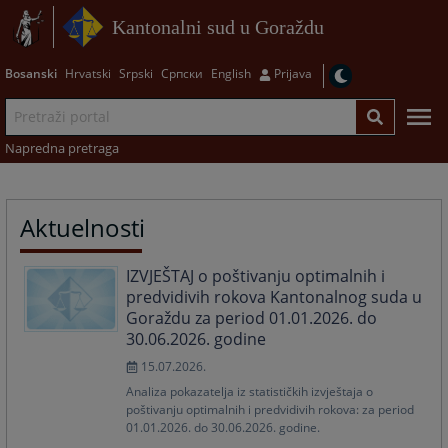
Kantonalni sud u Goraždu
Bosanski
Hrvatski
Srpski
Српски
English
Prijava
Napredna pretraga
Aktuelnosti
IZVJEŠTAJ o poštivanju optimalnih i
predvidivih rokova Kantonalnog suda u
Goraždu za period 01.01.2026. do
30.06.2026. godine
15.07.2026.
Analiza pokazatelja iz statističkih izvještaja o
poštivanju optimalnih i predvidivih rokova: za period
01.01.2026. do 30.06.2026. godine.