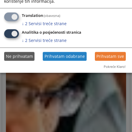
korištenje tih informacija.
Translation
(obavezna)
↓
2
Servisi treće strane
Analitika o posjećenosti stranica
↓
2
Servisi treće strane
Ne prihvatam
Prihvatam odabrane
Prihvatam sve
Pokreće Klaro!