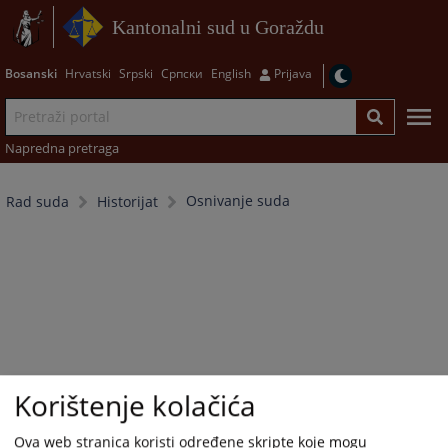
Kantonalni sud u Goraždu
Bosanski
Hrvatski
Srpski
Српски
English
Prijava
Napredna pretraga
Osnivanje suda
Rad suda
Historijat
Korištenje kolačića
Ova web stranica koristi određene skripte koje mogu