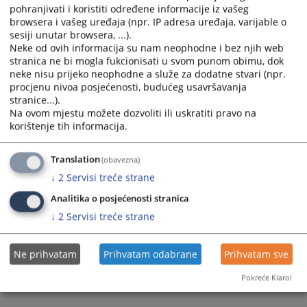
pohranjivati i koristiti određene informacije iz vašeg
browsera i vašeg uređaja (npr. IP adresa uređaja, varijable o
sesiji unutar browsera, ...).
Neke od ovih informacija su nam neophodne i bez njih web
stranica ne bi mogla fukcionisati u svom punom obimu, dok
neke nisu prijeko neophodne a služe za dodatne stvari (npr.
Trenutno nema vijesti
procjenu nivoa posjećenosti, budućeg usavršavanja
stranice...).
Na ovom mjestu možete dozvoliti ili uskratiti pravo na
korištenje tih informacija.
Translation
(obavezna)
↓
2
Servisi treće strane
Analitika o posjećenosti stranica
↓
2
Servisi treće strane
Ne prihvatam
Prihvatam odabrane
Prihvatam sve
Pokreće Klaro!