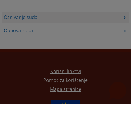
Osnivanje suda
Obnova suda
Korisni linkovi
Pomoc za korištenje
Mapa stranice
Redizajn web stranice je finansirala Evropska unija. Za njen sadržaj isključivo je odgovorno
Visoko sudsko i tužilačko vijeće BiH i ona ne odražava nužno stavove Evropske unije.