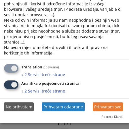
pohranjivati i koristiti određene informacije iz vašeg
and
and
browsera i vašeg uređaja (npr. IP adresa uređaja, varijable o
select
select
sesiji unutar browsera, ...).
a
a
Neke od ovih informacija su nam neophodne i bez njih web
date.
date.
stranica ne bi mogla fukcionisati u svom punom obimu, dok
Press
Press
neke nisu prijeko neophodne a služe za dodatne stvari (npr.
the
the
procjenu nivoa posjećenosti, budućeg usavršavanja
stranice...).
question
question
Na ovom mjestu možete dozvoliti ili uskratiti pravo na
mark
mark
korištenje tih informacija.
key
key
to
to
Translation
(obavezna)
get
get
the
the
↓
2
Servisi treće strane
keyboard
keyboard
Analitika o posjećenosti stranica
shortcuts
shortcuts
↓
2
Servisi treće strane
for
for
changing
changing
dates.
dates.
Ne prihvatam
Prihvatam odabrane
Prihvatam sve
Pokreće Klaro!
1 - 1 / 1