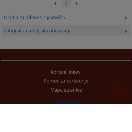
1
Osoba za odnose s javnošću
Zahtjevi za medijska obraćanja
Korisni linkovi
Pomoc za korištenje
Mapa stranice
Redizajn web stranice je finansirala Evropska unija. Za njen sadržaj isključivo je odgovorno
Visoko sudsko i tužilačko vijeće BiH i ona ne odražava nužno stavove Evropske unije.