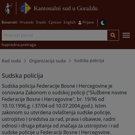
Kantonalni sud u Goraždu
Bosanski
Hrvatski
Srpski
Српски
English
Prijava
Napredna pretraga
Sudska policija
Rad suda
Organizacija suda
Sudska policija
Sudska policija Federacije Bosne i Hercegovine je
osnovana Zakonom o sudskoj policiji ("Službene novine
Federacije Bosne i Hercegovine", br. 19/96 od
10.10.1996.g. i 37/04 od 10.07.2004.god.). Istim
zakonom su utvrdena ovlaštenja sudske policije,
ustrojstvo i sredstva za rad, prava i obaveze, radni
odnosi i druga pitanja od značaja za ustrojstvo i rad
sudske policije u Federaciji Bosne i Hercegovine.