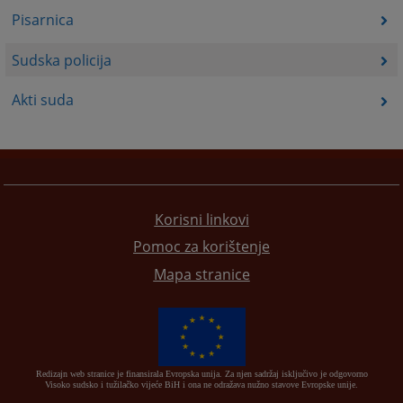
Pisarnica
Sudska policija
Akti suda
Korisni linkovi
Pomoc za korištenje
Mapa stranice
Redizajn web stranice je finansirala Evropska unija. Za njen sadržaj isključivo je odgovorno
Visoko sudsko i tužilačko vijeće BiH i ona ne odražava nužno stavove Evropske unije.