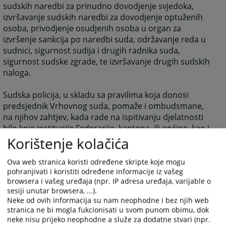
sudskih naredbi za prinudno dovodjenje svjedoka,
izvršavanje sudskih naredbi za dovodjenje optuženih
osoba, privodjenje osudjenih osoba u organ za
izvršenje sankcija po naredbi suda, održavanje reda u
sudnici, sigurnost sudija i drugih radnika suda,
sigurnost sudske zgrade, te izvršavanje drugih sudskih
naloga.
Sudska policija, u skladu sa pravilima koja donosi
predsjednik Vrhovnog suda, pomaže i ombudsmane,
na njihov zahtjev, kada rade na ispitivanju djelatnosti
bilo koje institucije Federacije, kantona, ili općine, kao i
bilo koje institucije ili osobe koje su negirale ljudsko
Korištenje kolačića
dostojanstvo, prava i slobode, uključujući provodenje
etničkog progona ili održavanje njegovih posljedica,
Ova web stranica koristi određene skripte koje mogu
pohranjivati i koristiti određene informacije iz vašeg
ako se pri tom ispitivanju pojavi otpor te institucije ili
browsera i vašeg uređaja (npr. IP adresa uređaja, varijable o
osobe, a pomaže i u osiguranju istraživanja službenih
sesiji unutar browsera, ...).
dokumenata, uključujući i tajne, sudskih i upravnih
Neke od ovih informacija su nam neophodne i bez njih web
spisa, posebno u pribavljanju potrebnih informacija,
stranica ne bi mogla fukcionisati u svom punom obimu, dok
dokumenata i spisa, ako se pri tom istraživanju,
neke nisu prijeko neophodne a služe za dodatne stvari (npr.