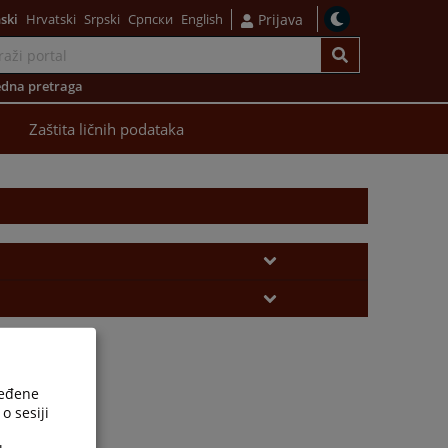
ski
Hrvatski
Srpski
Српски
English
Prijava
dna pretraga
Zaštita ličnih podataka
ređene
o sesiji