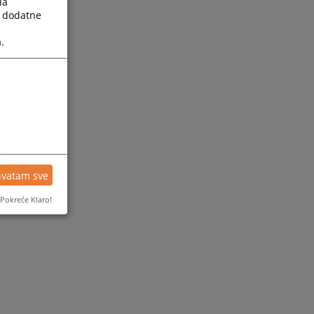
la
a dodatne
.
hvatam sve
Pokreće Klaro!