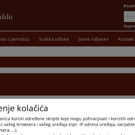
Bosan
aždu
Idi
na
Napre
sadržaj
osi s javnošću
Sudska odluke
Javne nabavke
Kontakt
enje kolačića
nica koristi određene skripte koje mogu pohranjivati i koristiti od
iz vašeg browsera i vašeg uređaja (npr. IP adresa uređaja, varijable 
era, ...).