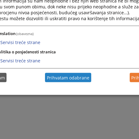
h informacija su nam neophodne i bez njih web stranica ne bi mog
i u svom punom obimu, dok neke nisu prijeko neophodne a služe z
 procjenu nivoa posjećenosti, budućeg usavršavanja stranice...).
tu možete dozvoliti ili uskratiti pravo na korištenje tih informacija
nslation
(obavezna)
Servisi treće strane
litika o posjećenosti stranica
Servisi treće strane
tam
Prihvatam odabrane
Pri