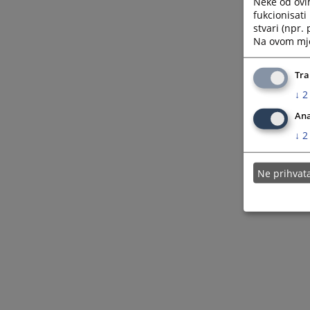
Neke od ovi
fukcionisat
stvari (npr.
Na ovom mjes
Tra
↓
2
Ana
↓
2
Ne prihva