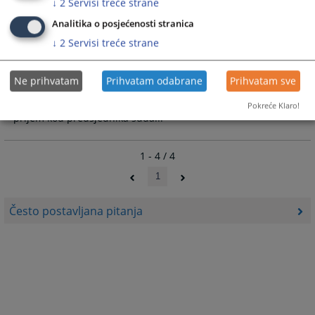
↓
2
Servisi treće strane
Analitika o posjećenosti stranica
Kako mogu doći na razgovor kod
↓
2
Servisi treće strane
Predsjednika suda?
Ne prihvatam
Prihvatam odabrane
Prihvatam sve
Stranke koje žele prijem kod predsjednika suda potrebno je
da podnesu pismeni zahtjev sa navođenjem razloga za
Pokreće Klaro!
prijem kod predsjednika suda...
1 - 4 / 4
1
Često postavljana pitanja