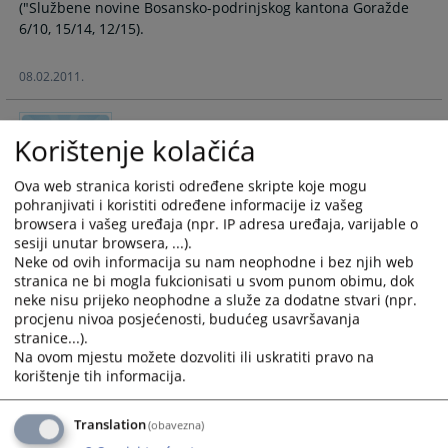
("Službene novine Bosansko-podrinjskog kantona Goražde
calendar
calendar
6/10, 15/14, 12/15).
and
and
select
select
08.02.2011.
a
a
date.
date.
Press
Press
Kako mogu dobiti informacije o
Korištenje kolačića
the
the
predmetu?
question
question
Ova web stranica koristi određene skripte koje mogu
mark
mark
Sve informacije o predmetu koji se vodi u ovom sudu daje
pohranjivati i koristiti određene informacije iz vašeg
key
key
ovlašteni službenik u pisarnici suda ili stranka informacije
browsera i vašeg uređaja (npr. IP adresa uređaja, varijable o
to
to
može sama pronaći putem JKP (jedinstvenog pristupnog
sesiji unutar browsera, ...).
get
get
Neke od ovih informacija su nam neophodne i bez njih web
koda) koji na lični zahtjev dobije u pisarnici prilikom prijema
stranica ne bi mogla fukcionisati u svom punom obimu, dok
the
the
neke nisu prijeko neophodne a služe za dodatne stvari (npr.
keyboard
keyboard
procjenu nivoa posjećenosti, budućeg usavršavanja
shortcuts
shortcuts
stranice...).
for
for
Na ovom mjestu možete dozvoliti ili uskratiti pravo na
Kako mogu doći do sudije u postupku?
changing
changing
korištenje tih informacija.
dates.
dates.
Do sudije koji sudi u Vašem postupku nije dozvoljeno dolaziti
Translation
(obavezna)