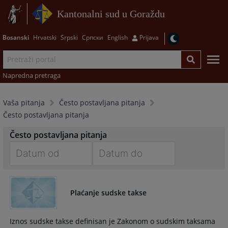
Kantonalni sud u Goraždu
Bosanski
Hrvatski
Srpski
Српски
English
Prijava
Napredna pretraga
Vaša pitanja
Često postavljana pitanja
Često postavljana pitanja
Često postavljana pitanja
Navigate
Navigate
forward
forward
Plaćanje sudske takse
to
to
interact
interact
with
with
Iznos sudske takse definisan je Zakonom o sudskim taksama
the
the