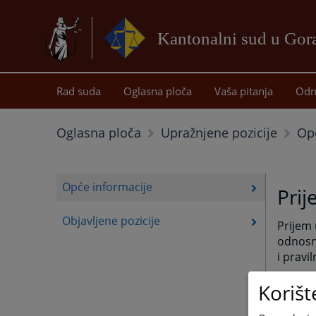
Kantonalni sud u Gor
Rad suda
Oglasna ploča
Vaša pitanja
Odn
Op
Oglasna ploča
Upražnjene pozicije
Opće informacije
Prij
Objavljene pozicije
Prijem 
odnosn
i pravi
U odnos
Korišt
1. na d
Hercego