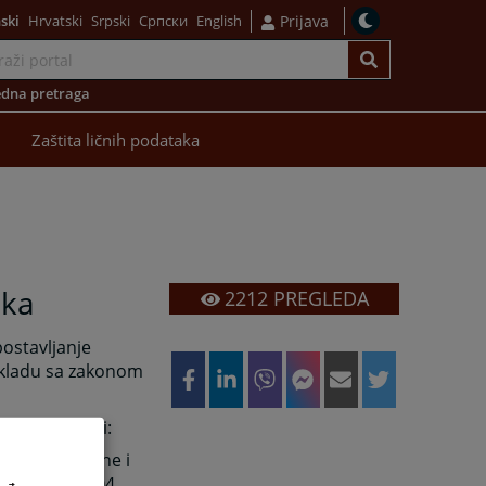
ski
Hrvatski
Srpski
Српски
English
Prijava
dna pretraga
Zaštita ličnih podataka
ika
2212
PREGLEDA
postavljanje
skladu sa zakonom
edeći propisi:
ederaciji Bosne i
j 29/03, 23/04,