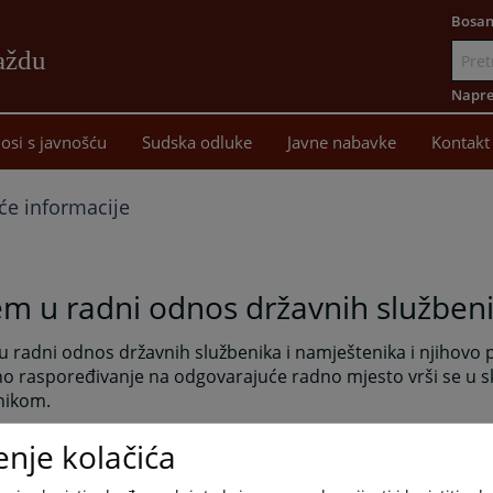
Bosan
aždu
Idi
na
Napre
sadržaj
osi s javnošću
Sudska odluke
Javne nabavke
Kontakt
će informacije
em u radni odnos državnih služben
u radni odnos državnih službenika i namještenika i njihovo 
o raspoređivanje na odgovarajuće radno mjesto vrši se u 
lnikom.
u na prava i dužnosti državnih službenika primjenjuju se slj
enje kolačića
ržavne službenike primjenjuje se Zakon o državnoj službi u F
vine (“Službene novine Federacije Bosne i Hercegovine” bro