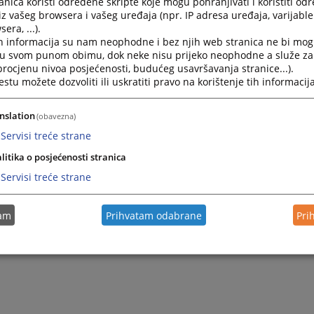
nica koristi određene skripte koje mogu pohranjivati i koristiti od
54/04, 67/05 i 8/06, u daljem tekstu: Zakon o državnoj službi
iz vašeg browsera i vašeg uređaja (npr. IP adresa uređaja, varijable 
era, ...).
i doneseni na osnovu tog zakona,
h informacija su nam neophodne i bez njih web stranica ne bi mog
namještenike primjenjuje se Zakon o namještenicima u orga
i u svom punom obimu, dok neke nisu prijeko neophodne a služe z
u Federaciji Bosne i Hercegovine (“Službene novine Federaci
 procjenu nivoa posjećenosti, budućeg usavršavanja stranice...).
vine” broj 49/05, u daljem tekstu: Zakon o namještenicima 
tu možete dozvoliti ili uskratiti pravo na korištenje tih informacija
i doneseni na osnovu tog zakona.
nslation
a i dužnosti državnih službenika i namještenika pored propis
(obavezna)
ana primjenjuju se, u skladu sa zakonom i opći propisi o radu
Servisi treće strane
.
litika o posjećenosti stranica
Servisi treće strane
tam
Prihvatam odabrane
Pri