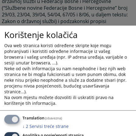
državnoj službi u Federaciji Bosne i Hercegovine
(“Službene novine Federacije Bosne i Hercegovine” broj
29/03, 23/04, 39/04, 54/04, 67/05 i 8/06, u daljem tekstu:
Zakon o državnoj službi) i podzakonski propisi
doneseni na osnovu tog zakona,
Korištenje kolačića
2. na namještenike primjenjuje se Zakon o
namještenicima u organima državne službe u
Ova web stranica koristi određene skripte koje mogu
Federaciji Bosne i Hercegovine (“Službene novine
pohranjivati i koristiti određene informacije iz vašeg
Federacije Bosne i Hercegovine” broj 49/05, u daljem
browsera i vašeg uređaja (npr. IP adresa uređaja, varijable o
tekstu: Zakon o namještenicima ) i podzakonski propisi
sesiji unutar browsera, ...).
Neke od ovih informacija su nam neophodne i bez njih web
doneseni na osnovu tog zakona.
stranica ne bi mogla fukcionisati u svom punom obimu, dok
Na prava i dužnosti državnih službenika i namještenika
neke nisu prijeko neophodne a služe za dodatne stvari (npr.
pored propisa iz stava 2. ovog člana primjenjuju se, u
procjenu nivoa posjećenosti, budućeg usavršavanja
skladu sa zakonom i opći propisi o radu i kolektivni
stranice...).
Na ovom mjestu možete dozvoliti ili uskratiti pravo na
ugovori.
korištenje tih informacija.
Translation
(obavezna)
2205
PREGLEDA
↓
2
Servisi treće strane
Analitika o posjećenosti stranica