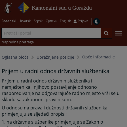
Kantonalni sud u Goraždu
Bosanski
Hrvatski
Srpski
Српски
English
Prijava
Napredna pretraga
Opće informacije
Oglasna ploča
Upražnjene pozicije
Prijem u radni odnos državnih službenika
Prijem u radni odnos državnih službenika i
namještenika i njihovo postavljanje odnosno
raspoređivanje na odgovarajuće radno mjesto vrši se u
skladu sa zakonom i pravilnikom.
U odnosu na prava i dužnosti državnih službenika
primjenjuju se sljedeći propisi:
1. na državne službenike primjenjuje se Zakon o