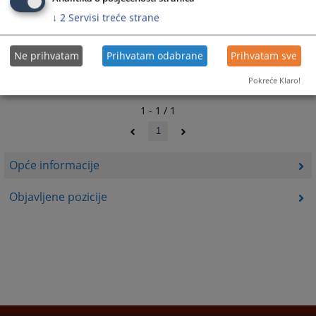
↓
2
Servisi treće strane
Ne prihvatam
Prihvatam odabrane
Prihvatam sve
Pokreće Klaro!
1 - 1 / 1
1
Opće informacije
Objavljene pozicije