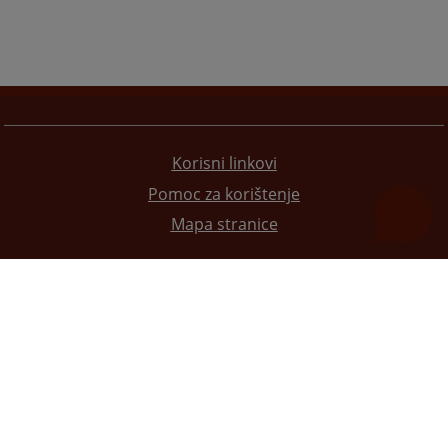
Korisni linkovi
Pomoc za korištenje
Mapa stranice
Redizajn web stranice je finansirala Evropska unija. Za njen sadržaj isključivo je odgovorno
Visoko sudsko i tužilačko vijeće BiH i ona ne odražava nužno stavove Evropske unije.