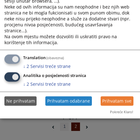
sesiji unutar browsera, ...).
45 0 K 049485 26 Kz presuda
and
and
Neke od ovih informacija su nam neophodne i bez njih web
08.06.2026.
select
select
stranica ne bi mogla fukcionisati u svom punom obimu, dok
a
a
neke nisu prijeko neophodne a služe za dodatne stvari (npr.
procjenu nivoa posjećenosti, budućeg usavršavanja
45 0 K 041889 24 Kž 2 - Odluka
date.
date.
stranice...).
Press
Press
Na ovom mjestu možete dozvoliti ili uskratiti pravo na
the
the
45 0 K 045817 25 Kž 2 - Odluka
korištenje tih informacija.
question
question
mark
mark
45 0 K 046102 25 Kž - Odluka
Translation
(obavezna)
key
key
↓
2
Servisi treće strane
to
to
get
get
Analitika o posjećenosti stranica
the
the
↓
2
Servisi treće strane
keyboard
keyboard
shortcuts
shortcuts
Ne prihvatam
Prihvatam odabrane
Prihvatam sve
for
for
changing
changing
Pokreće Klaro!
dates.
dates.
1 - 6 / 7
1
2