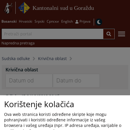
Kantonalni sud u Goraždu
Bosanski
Hrvatski
Srpski
Српски
English
Prijava
Napredna pretraga
Sudska odluke
Krivična oblast
Krivična oblast
Navigate
Navigate
Odluka 45 0 K 049018 26 Kž
forward
forward
Korištenje kolačića
08.06.2026.
to
to
interact
interact
Ova web stranica koristi određene skripte koje mogu
Odluka 45 0 K 050321 26 Kž
with
with
pohranjivati i koristiti određene informacije iz vašeg
08.06.2026.
the
the
browsera i vašeg uređaja (npr. IP adresa uređaja, varijable o
calendar
calendar