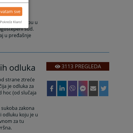
Zakona o
kove ovog
hvatam sve
 izjaviti žalbu u
Pokreće Klaro!
ugostepeni sud.
aj u pređašnje
nih odluka
3113
PREGLEDA
od strane ztreće
ija je odluka za
 hoc (od slučaja
u sukoba zakona
 odluku koju je u
avnom za tu
vršna.