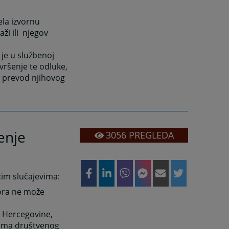
ela izvornu
aži ili njegov
i je u službenoj
vršenje te odluke,
ti prevod njihovog
šenje
3056
PREGLEDA
ćim slučajevima:
ora ne može
i Hercegovine,
ovama društvenog