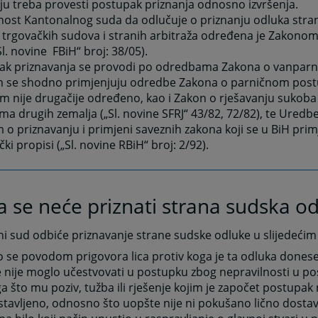
u treba provesti postupak priznanja odnosno izvršenja.
nost Kantonalnog suda da odlučuje o priznanju odluka stra
 trgovačkih sudova i stranih arbitraža određena je Zakono
Sl. novine FBiH“ broj: 38/05).
ak priznavanja se provodi po odredbama Zakona o vanpar
m se shodno primjenjuju odredbe Zakona o parničnom post
 nije drugačije određeno, kao i Zakon o rješavanju sukoba
ma drugih zemalja („Sl. novine SFRJ“ 43/82, 72/82), te Ured
o priznavanju i primjeni saveznih zakona koji se u BiH prim
čki propisi („Sl. novine RBiH“ broj: 2/92).
 se neće priznati strana sudska o
i sud odbiće priznavanje strane sudske odluke u slijedećim
o se povodom prigovora lica protiv koga je ta odluka donese
e nije moglo učestvovati u postupku zbog nepravilnosti u p
a što mu poziv, tužba ili rješenje kojim je započet postupak n
tavljeno, odnosno što uopšte nije ni pokušano lično dostav