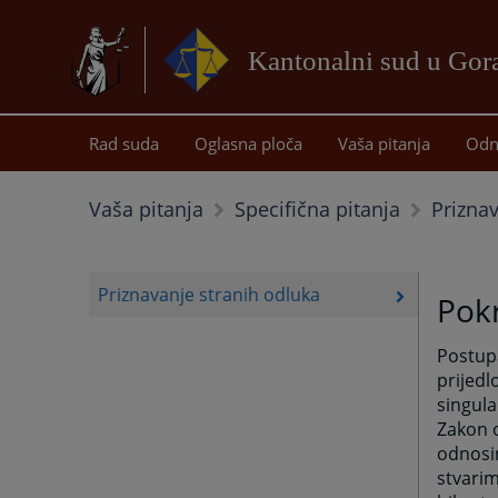
Kantonalni sud u Gor
Rad suda
Oglasna ploča
Vaša pitanja
Odn
Prizna
Vaša pitanja
Specifična pitanja
Priznavanje stranih odluka
Pok
Postupa
prijedl
singula
Zakon 
odnosim
stvarim