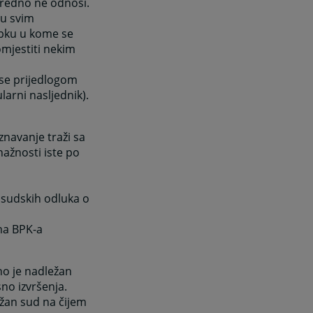
sredno ne odnosi.
 u svim
pku u kome se
mjestiti nekim
 se prijedlogom
larni nasljednik).
znavanje traži sa
ažnosti iste po
h sudskih odluka o
ma BPK-a
no je nadležan
no izvršenja.
ežan sud na čijem