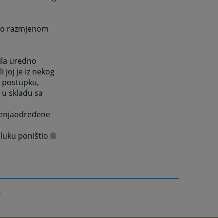
sno razmjenom
bila uredno
 joj je iz nekog
u postupku,
i u skladu sa
štenjaodređene
luku poništio ili