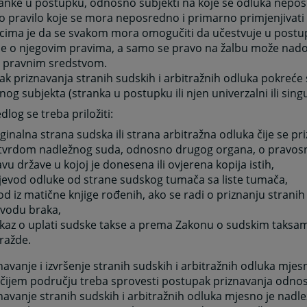
ranke u postupku, odnosno subjekti na koje se odluka nepo
 pravilo koje se mora neposredno i primarno primjenjivati
cima je da se svakom mora omogučiti da učestvuje u postu
je o njegovim pravima, a samo se pravo na žalbu može nado
 pravnim sredstvom.
k priznavanja stranih sudskih i arbitražnih odluka pokreće
nog subjekta (stranka u postupku ili njen univerzalni ili singu
dlog se treba priložiti:
ginalna strana sudska ili strana arbitražna odluka čije se pri
tvrdom nadležnog suda, odnosno drugog organa, o pravosn
vu države u kojoj je donesena ili ovjerena kopija istih,
ijevod odluke od strane sudskog tumača sa liste tumača,
od iz matične knjige rođenih, ako se radi o priznanju strani
zvodu braka,
kaz o uplati sudske takse a prema Zakonu o sudskim taksa
ražde.
navanje i izvršenje stranih sudskih i arbitražnih odluka mjes
čijem području treba sprovesti postupak priznavanja odnos
navanje stranih sudskih i arbitražnih odluka mjesno je nadl