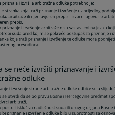
e priznala i izvršila arbitražna odluka potrebno je:
je stranka koja traži priznanje i izvršenje uz prijedlog podnij
uku arbitraže ili njen ovjeren prepis i izvorni ugovor o arbitr
eren prepis,
 priznanje i izvršenje arbitraže nisu sastavljeni na jeziku koj
trebi suda pred kojim se pokreće postupak za priznanje i iz
anka koja traži priznanje i izvršenje te odluke mora podnije
laštenog prevodioca.
 se neće izvršiti priznavanje i izvr
tražne odluke
anje i izvršenje strane arbitražne odluke odbiće se u slijede
o se utvrdi da se po pravu Bosne i Hercegovine predmet sp
vrći arbitraži,
 postoji isklučiva nadležnost suda ili drugog organa Bosne 
 bi priznanje i izvršenje odluke bilo u suprotnosti sa osn