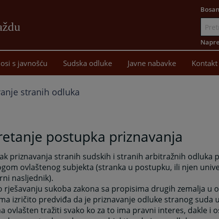
Bosan
aždu
Idi
na
Napre
sadržaj
osi s javnošću
Sudska odluke
Javne nabavke
Kontakt
vanje stranih odluka
retanje postupka priznavanja
k priznavanja stranih sudskih i stranih arbitražnih odluka 
ogom ovlaštenog subjekta (stranka u postupku, ili njen univer
rni nasljednik).
o rješavanju sukoba zakona sa propisima drugih zemalja u
a izričito predviđa da je priznavanje odluke stranog suda 
a ovlašten tražiti svako ko za to ima pravni interes, dakle i 