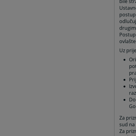
bile st
Ustavno
postup
odluču
drugim
Postupa
ovlašte
Uz prije
Ori
po
pra
Pr
Izv
ra
Do
Go
Za priz
sud na 
Za priz