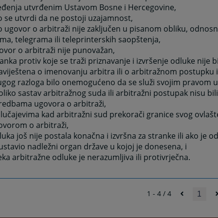
eđenja utvrđenim Ustavom Bosne i Hercegovine,
 se utvrdi da ne postoji uzajamnost,
o ugovor o arbitraži nije zaključen u pisanom obliku, odno
ma, telegrama ili teleprinterskih saopštenja,
vor o arbitraži nije punovažan,
anka protiv koje se traži priznavanje i izvršenje odluke nije 
viještena o imenovanju arbitra ili o arbitražnom postupku ili
ugog razloga bilo onemogućeno da se služi svojim pravom 
liko sastav arbitražnog suda ili arbitražni postupak nisu bil
redbama ugovora o arbitraži,
slučajevima kad arbitražni sud prekorači granice svog ovla
ovorom o arbitraži,
uka još nije postala konačna i izvršna za stranke ili ako je od
stavio nadležni organ države u kojoj je donesena, i
eka arbitražne odluke je nerazumljiva ili protivrječna.
1 - 4 / 4
1