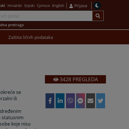
ski
Hrvatski
Srpski
Српски
English
Prijava
dna pretraga
Zaštita ličnih podataka
3428
PREGLEDA
pokreće se
zalni ili
 određenim
u statusnim
osobe koje nisu