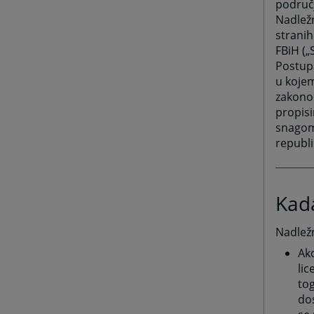
područj
Nadlež
stranih
FBiH („
Postup
u koje
zakonom
propisi
snagom 
republi
Kada
Nadležn
Ak
lic
tog
dos