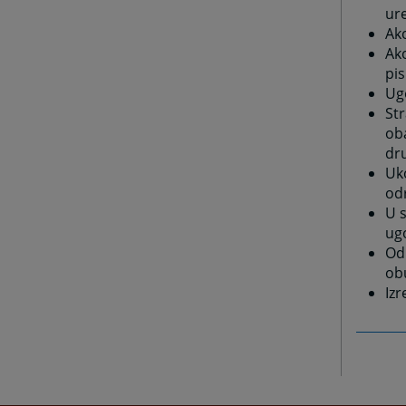
ur
Ako
Ak
pis
Ugo
Str
oba
dr
Uko
od
U 
ug
Odl
obu
Izr