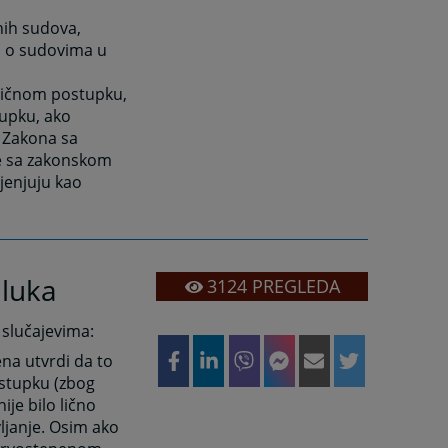
nih sudova,
m o sudovima u
ničnom postupku,
upku, ako
 Zakona sa
be sa zakonskom
jenjuju kao
dluka
3124
PREGLEDA
 slučajevima:
na utvrdi da to
ostupku (zbog
ije bilo lično
ljanje. Osim ako