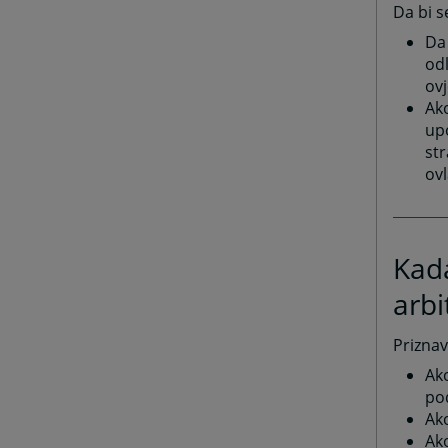
Da bi s
Da 
odl
ovj
Ako
upo
str
ov
Kada
arbi
Priznav
Ak
pod
Ako
Ako