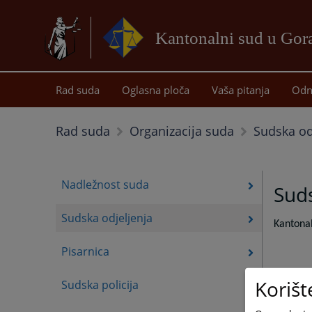
Kantonalni sud u Gor
Rad suda
Oglasna ploča
Vaša pitanja
Odn
Sudska od
Rad suda
Organizacija suda
Nadležnost suda
Suds
Sudska odjeljenja
Kantonal
Pisarnica
Korišt
Sudska policija