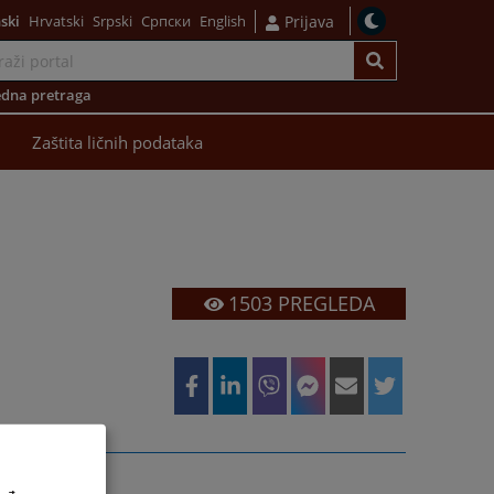
ski
Hrvatski
Srpski
Српски
English
Prijava
dna pretraga
Zaštita ličnih podataka
1503
PREGLEDA