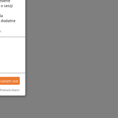
ređene
o sesiji
la
a dodatne
.
hvatam sve
Pokreće Klaro!