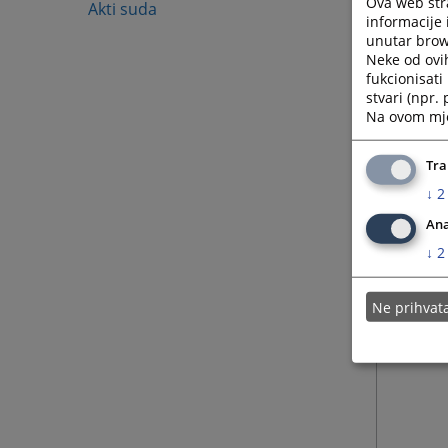
Ova web stra
Akti suda
informacije 
unutar brows
Neke od ovi
fukcionisat
stvari (npr.
Na ovom mjes
Tra
↓
2
Ana
↓
2
Ne prihva