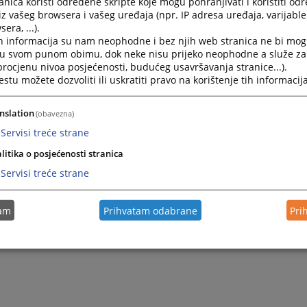
nica koristi određene skripte koje mogu pohranjivati i koristiti od
iz vašeg browsera i vašeg uređaja (npr. IP adresa uređaja, varijable 
era, ...).
h informacija su nam neophodne i bez njih web stranica ne bi mog
i u svom punom obimu, dok neke nisu prijeko neophodne a služe z
 procjenu nivoa posjećenosti, budućeg usavršavanja stranice...).
tu možete dozvoliti ili uskratiti pravo na korištenje tih informacija
nslation
(obavezna)
Servisi treće strane
litika o posjećenosti stranica
Servisi treće strane
tam
Prihvatam odabrane
Pri