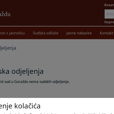
Bosan
aždu
Idi
na
Napre
sadržaj
osi s javnošću
Sudska odluke
Javne nabavke
Kontakt
jeljenja
ka odjeljenja
ni sud u Goraždu nema sudskih odjeljenja.
enje kolačića