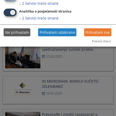
↓
2
Servisi treće strane
Analitika o posjećenosti stranica
Partnerska saradnja VSTV-a BiH i
↓
2
Servisi treće strane
strukovnih udruženja
28.04.2025.
Ne prihvatam
Prihvatam odabrane
Prihvatam sve
Pokreće Klaro!
Pripremni sastanak o radu Panela za
ujednačavanje sudske prakse
25.02.2025.
IN MEMORIAM, MARICA VUČETIĆ-
ZELENBABIĆ
24.01.2025.
Pravosuđe i mediji razgovarali o