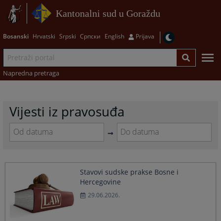
Kantonalni sud u Goraždu
Bosanski
Hrvatski
Srpski
Српски
English
Prijava
Napredna pretraga
Vijesti iz pravosuđa
Navigate
Navigate
forward
forward
to
to
Stavovi sudske prakse Bosne i
interact
interact
Hercegovine
with
with
the
the
29.06.2026.
calendar
calendar
and
and
select
select