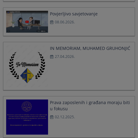
a
a
date.
date.
Povjerljivo savjetovanje
Press
Press
08.06.2026.
the
the
question
question
mark
mark
key
key
to
to
IN MEMORIAM, MUHAMED GRUHONJIĆ
get
get
27.04.2026.
the
the
keyboard
keyboard
shortcuts
shortcuts
for
for
changing
changing
dates.
dates.
Prava zaposlenih i građana moraju biti
u fokusu
02.12.2025.