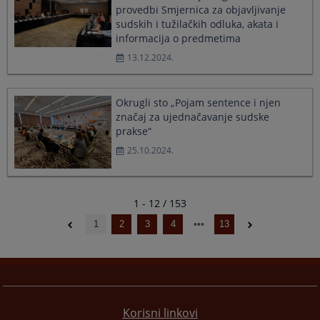
provedbi Smjernica za objavljivanje
sudskih i tužilačkih odluka, akata i
informacija o predmetima
13.12.2024.
Okrugli sto „Pojam sentence i njen
značaj za ujednačavanje sudske
prakse“
25.10.2024.
1 - 12 / 153
1
2
3
4
13
Korisni linkovi