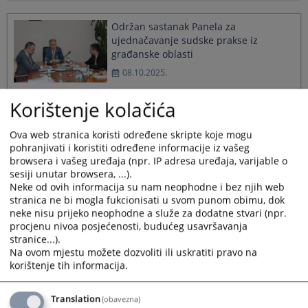
Održan sastanak Panela za
ujednačavanje sudske prakse iz
građanske oblasti
08.10.2025.
Korištenje kolačića
Korištenje vještačke inteligencije u
harmonizaciji sudske prakse
Ova web stranica koristi određene skripte koje mogu
pohranjivati i koristiti određene informacije iz vašeg
02.09.2025.
browsera i vašeg uređaja (npr. IP adresa uređaja, varijable o
sesiji unutar browsera, ...).
Neke od ovih informacija su nam neophodne i bez njih web
Nova Pravila o radu Panela za
stranica ne bi mogla fukcionisati u svom punom obimu, dok
ujednačavanje sudske prakse u BiH
neke nisu prijeko neophodne a služe za dodatne stvari (npr.
procjenu nivoa posjećenosti, budućeg usavršavanja
15.07.2025.
stranice...).
Na ovom mjestu možete dozvoliti ili uskratiti pravo na
korištenje tih informacija.
Translation
(obavezna)