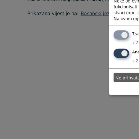
Neke od ovi
fukcionisat
stvari (npr.
Prikazana vijest je na
:
Bosanski jezik
Na ovom mjes
Tra
↓
2
Ana
↓
2
Ne prihva