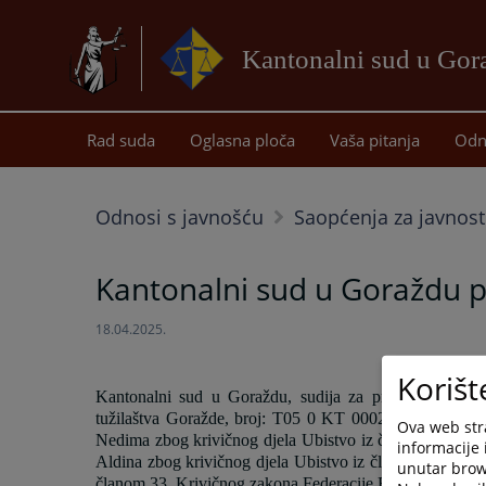
Kantonalni sud u Gor
Rad suda
Oglasna ploča
Vaša pitanja
Odn
Odnosi s javnošću
Saopćenja za javnost
Kantonalni sud u Goraždu p
18.04.2025.
Korišt
Kantonalni sud u Goraždu, sudija za prethodno sasluš
tužilaštva Goražde, broj:
T05 0 KT 0002910 24 od 16.
Ova web stra
Nedima zbog krivičnog djela Ubistvo iz člana 166. stav
informacije 
Aldina zbog krivičnog djela Ubistvo iz člana 166. stav 
unutar brows
članom
33.
Krivičnog zakona Federacije Bosne i Herceg