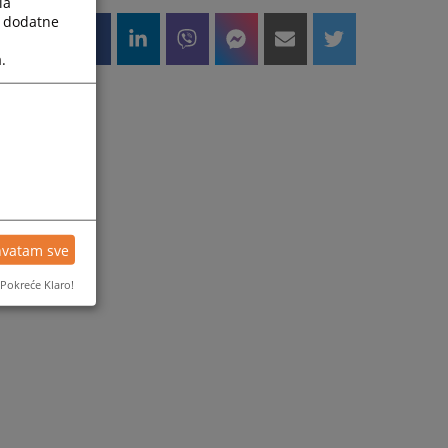
la
a dodatne
.
hvatam sve
Pokreće Klaro!