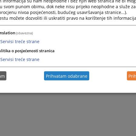
h informacija su nam neophodne i bez njih web stranica ne bi mog
i u svom punom obimu, dok neke nisu prijeko neophodne a služe z
 procjenu nivoa posjećenosti, budućeg usavršavanja stranice...).
tu možete dozvoliti ili uskratiti pravo na korištenje tih informacija
nslation
(obavezna)
Servisi treće strane
litika o posjećenosti stranica
Servisi treće strane
tam
Prihvatam odabrane
Pri