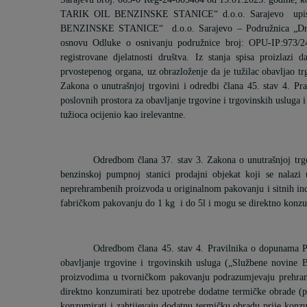
TARIK OIL BENZINSKE STANICE“ d.o.o. Sarajevo
upi
BENZINSKE STANICE“
d.o.o. Sarajevo – Podružnica „Dr
osnovu Odluke o osnivanju podružnice broj: OPU-IP:973/24 
registrovane djelatnosti društva.
Iz stanja spisa proizlazi d
prvostepenog organa, uz obrazloženje da je tužilac obavljao 
Zakona o unutrašnjoj trgovini i odredbi člana 45. stav 4. P
poslovnih prostora za obavljanje trgovine i trgovinskih usluga
tužioca ocijenio kao irelevantne.
Odredbom člana 37. stav 3. Zakona o unutrašnjoj trg
benzinskoj pumpnoj stanici prodajni objekat koji se nalazi
neprehrambenih proizvoda u originalnom pakovanju i sitnih in
fabričkom pakovanju do 1 kg
i do 5l i mogu se direktno konz
Odredbom člana 45. stav 4. Pravilnika o dopunama Pr
obavljanje trgovine i trgovinskih usluga („Službene novine 
proizvodima u tvorničkom pakovanju podrazumjevaju prehra
direktno konzumirati bez upotrebe dodatne termičke obrade (p
konzumirati i zahtijevaju dodatnu termičku obradu prije konzumi