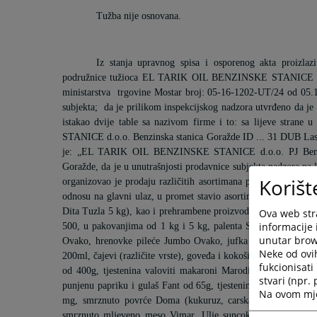
Tužba nije osnovana.
Iz stanja upravnog spisa i osporenog akta proizlaz
podružnice tužioca EL TARIK OIL BENZINSKE STANICE d.o.o
ministarstva
trgovine Mostar broj: 05-16-1202-UT/24 od 05.12
subjekta;
da je prilikom inspekcijskog nadzora utvrđeno da je 
istakao dvije table sa nazivom firme i to: sa lijeve stra
STANICE d.o.o. Benzinska stanica Goražde ID ... 31 DUB Lasta
je: „EL TARIK OIL BENZINSKE STANICE d.o.o. PJ Benz
Goražde, da je u unutrašnjosti prodavnice subjekta nadzora na l
Korišt
organizovao je prodaju različitih asortimana prehrambenih i 
odnosu na glavni ulaz, u promet stavio asortiman - prehramb
Dita Tuzla 5 kg), kao i prehrambene proizvode koji se ne mog
Ova web stra
informacije 
500, u pakovanjima od 1 kg i 5 kg, palenta Super brand od 80
unutar brows
Ovako, hrenovke pileće Jumbo Ovako, jufka za baklavu Jami 
Neke od ovi
200ml, čajevi (različite vrste), goveđa i kokošija supa Podravk
fukcionisat
od 400g, tjestenina valoviti makaroni Marodi od 400 g, riž
stvari (npr.
punjenu papriku i gulaš Fant od 65g, tjestenina rezanac Filiz 
Na ovom mjes
mg,
smrznuto povrće Doma (kukuruz, carska mješavina, brok
smrznuto mljeveno meso Vimar, Ulje suncokret i fino Bimal