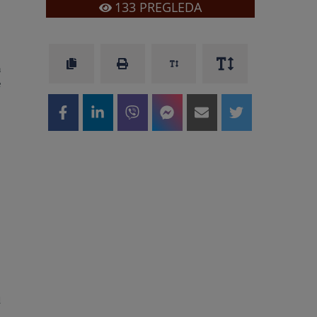
133
PREGLEDA
a
e
,
d