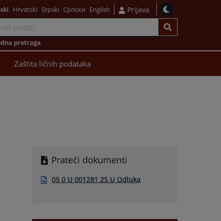
ski
Hrvatski
Srpski
Српски
English
Prijava
dna pretraga
Zaštita ličnih podataka
Prateći dokumenti
05 0 U 001281 25 U Odluka