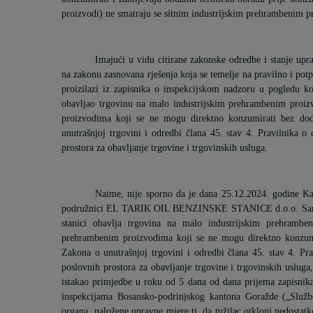
proizvodi) ne smatraju se sitnim industrijskim prehrambenim 
Imajući u vidu citirane zakonske odredbe i stanje upr
na zakonu zasnovana rješenja koja se temelje na pravilno i po
proizilazi iz zapisnika o inspekcijskom nadzoru u pogledu ko
obavljao trgovinu na malo industrijskim prehrambenim proi
proizvodima koji se ne mogu direktno konzumirati bez dod
unutrašnjoj trgovini i odredbi člana 45. stav 4. Pravilnika 
prostora za obavljanje trgovine i trgovinskih usluga.
Naime, nije sporno da je dana 25.12.2024. godine Kant
podružnici
EL TARIK OIL BENZINSKE STANICE d.o.o. Saraje
stanici obavlja trgovina na malo industrijskim prehram
prehrambenim proizvodima koji se ne mogu direktno konzumir
Zakona o unutrašnjoj trgovini i odredbi člana 45. stav 4. P
poslovnih prostora za obavljanje trgovine i trgovinskih usluga
istakao primjedbe u roku od 5 dana od dana prijema zapisnika
inspekcijama Bosansko-podrinjskog kantona Goražde („Služb
organa
naložene upravne mjere tj. da tužilac otkloni nedosta