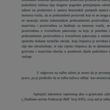
podružnice tužioca tipa dragstor pogrešno primijenjena odred
odnosi na prodavnice u sastavu benzinskih pumpnih stanica
motorna vozila, da se prehrambeni proizvodi koji se ne mogu 
ne smatraju sitnim industrijskim prehrambenim proizvodima
mazivima i proizvodima za hlađenje za motorna vozila, ne
proizvodima u tvorničkom pakovanju za koje je potrebna t
prehrambenim proizvodima u tvorničkom pakovanju u malim 
upotrebe dodatne termičke obrade, koja činjenica je utvrđena
nije dao obrazloženje, te nije cijenio činjenicu da se djelat
gorivima i mazivima obavlja u posebnom dijelu podružnice tu
razloge.
U odgovoru na tužbu tuženi je naveo da je prvostepe
pravo, pa je predložio da se tužba tužioca odbije
kao neosnova
Ispitujući zakonitost osporenog akta u granicama za
(„Službene novine Federacije BiH“ broj 9/05), ovaj sud je odluč