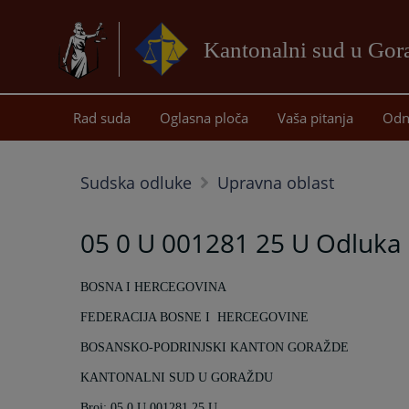
Kantonalni sud u Gor
Rad suda
Oglasna ploča
Vaša pitanja
Odn
Sudska odluke
Upravna oblast
05 0 U 001281 25 U Odluka
BOSNA I HERCEGOVINA
FEDERACIJA BOSNE I
HERCEGOVINE
BOSANSKO-PODRINJSKI KANTON GORAŽDE
KANTONALNI SUD U GORAŽDU
Broj: 05 0 U 001281 25 U