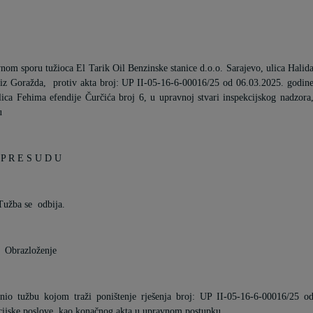
vnom sporu tužioca
El Tarik Oil Benzinske stanice d.o.o. Sarajevo, ulica Halid
 iz Goražda,
protiv akta broj: UP II-05-16-6-00016/25 od 06.03.2025. godin
lica Fehima efendije Čurčića broj 6, u upravnoj stvari inspekcijskog nadzora
u
P R E S U D U
Tužba se
odbija.
Obrazloženje
nio tužbu kojom traži poništenje
rješenja broj: UP II-05-16-6-00016/25 o
cijske poslove, kao konačnog akta u upravnom postupku.