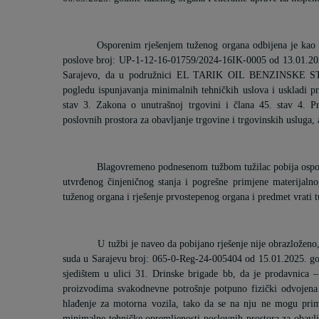
Osporenim rješenjem tuženog organa odbijena je kao n
poslove broj:
UP-1-12-16-01759/2024-16IK-0005 od 13.01.2
Sarajevo, da u podružnici EL TARIK OIL BENZINSKE STANI
pogledu ispunjavanja minimalnih tehničkih uslova i uskladi p
stav 3. Zakona o unutrašnoj trgovini i člana 45. stav 4. P
poslovnih prostora za obavljanje trgovine i trgovinskih usluga,
Blagovremeno podnesenom tužbom tužilac pobija ospo
utvrđenog činjeničnog stanja i pogrešne primjene materijaln
tuženog organa i rješenje prvostepenog organa i predmet vrati
U tužbi je naveo da pobijano rješenje nije obrazloženo
suda u Sarajevu broj: 065-0-Reg-24-005404 od 15.01.2025. god
sjedištem u ulici 31. Drinske brigade bb, da je prodavnica
proizvodima svakodnevne potrošnje potpuno fizički odvojena
hlađenje za motorna vozila, tako da se na nju ne mogu primi
minimalne tehničke opremljenosti poslovnih prostora za obavlja