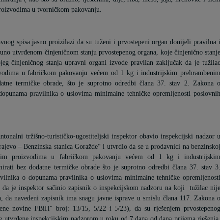
proizvodima u tvorničkom pakovanju.
avnog spisa jasno proizilazi
da su tuženi i prvostepeni organ donijeli pravilna 
tpuno utvrđenom činjeničnom stanju prvostepenog organa, koje činjenično stanj
jeg činjeničnog stanja upravni organi izvode pravilan zaključak
da je tužila
zvodima u fabričkom pakovanju većem od 1 kg i industrijskim prehrambeni
atne termičke obrade, što je suprotno odredbi člana 37. stav 2. Zakona 
o dopunama pravilnika o uslovima minimalne tehničke opremljenosti poslovni
onalni tržišno-turističko-ugostiteljski inspektor obavio inspekcijski nadzor 
vo – Benzinska stanica Goražde“
i utvrdio da se u prodavnici na benzinsko
benim proizvodima u fabričkom pakovanju većem od 1 kg i industrijski
ati bez dodatne termičke obrade što je suprotno odredbi člana 37. stav 3
ravilnika o dopunama pravilnika o uslovima minimalne tehničke opremljenost
, da je inspektor sačinio zapisnik o inspekcijskom nadzoru na koji
tužilac nij
, da navedeni zapisnik ima snagu javne isprave u smislu člana 117. Zakona 
ene novine FBiH“ broj: 13/15, 5/22 i 5/23), da su rješenjem prvostepeno
tke utvrđene inspekcijskim nadzorom u roku od 7 dana od dana prijema rješenja