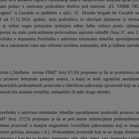
sani podaci o osnivanju podružnice društva pod nazivom „EL TARIK OI
agstor“ u Goraždu sa sjedištem u ulici. 31. Drinske brigade bb Goražde n
od 17.12.2024. godine, koja podružnica će obavljati djelatnost iz okvir
a je tuženi organ pobijanim rješenjem odbio žalbu tužioca protiv rješenj
trgovinu na malo prehrambenim proizvodima suprotno odredbi člana 37. stav 2
ravilnika o dopunama Pravilnika o uslovima minimalne tehničke opremljenost
 i da u zakonskom roku nije otklonio utvrđene nedostatke, dok je žalbene navod
ovini („Službene
novine FBiH“ broj 87/24) propisano je da je prodavnica n
 u prostoru benzinske pumpne stanice, u kojoj se nudi ograničen asortima
dustrijskih prehrambenih proizvoda u fabričkom pakovanju (proizvodi koji su 
umirati bez dodatne termičke, mehaničke ili neke druge obrade).
avilnika o uslovima minimalne tehničke opremljenosti poslovnih prostora z
BiH“ broj: 27/23) propisano je da se pod sitnim industrijskim prehrambeni
mbeni proizvodi u manjim originalnim tvorničkim pakovanjima koji se mog
roces pečenja, kuvanja i sl.). Prehrambeni proizvodi koji se ne mogu direktn
ranja ( kao što su brašno, tjestenina, ulje, riba, meso, jaja, hrenovke i sičn