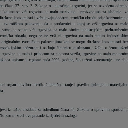
ba člana 37. stav 3. Zakona o unutrašnjoj trgovini, jer se navedena odredb
 u kojima se vrši trgovina na malo mazivima i proizvodima za hlađenje
z
direktno konzumirati i zahtijevaju dodatnu termičku obradu prije konzumiranj
 u tvorničkom pakovanju, da u prodavnici u kojoj se vrši trgovina na mal
 samo da se ne vrši trgovina na malo sitnim industrijskim prehrambeni
ermička obrada, nego se ne vrši ni trgovina na malo sitnim industrijski
originalnim tvorničkim pakovanjima koji se mogu direktno konzumirati be
 inspekcijskim nadzorom i na koju činjenicu je ukazano u žalbi, o čemu tužen
nost trgovine na malo i priborom za motorna vozila, trgovine na malo motorni
žioca upisane u registar suda 2002. godine, što tuženi zanemaruje i ne daj
ni organ pravilno utvrdio činjenično stanje i pravilno primijenio materijaln
na.
htjeva iz tužbe u skladu sa odredbom člana 34. Zakona o upravnim sporovim
io kao u izreci ove presude iz sljedećih razloga: