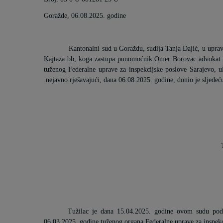
Goražde, 06.08.2025. godine
Kantonalni sud u Goraždu, sudija Tanja Đajić, u upra
Kajtaza bb, koga zastupa punomoćnik Omer Borovac advokat
tuženog Federalne uprave za inspekcijske poslove Sarajevo, u
nejavno rješavajući,
dana 06.08.2025. godine, donio je sljedeć
Tužilac je dana 15.04.2025. godine ovom sudu pod
06.03.2025. godine tuženog organa Federalne uprave za inspek