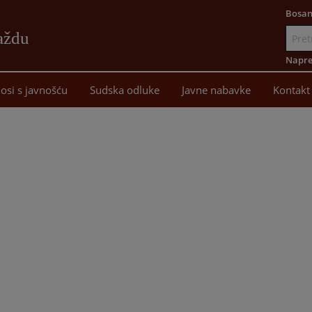
Bosan
aždu
Idi
na
Napre
sadržaj
osi s javnošću
Sudska odluke
Javne nabavke
Kontakt