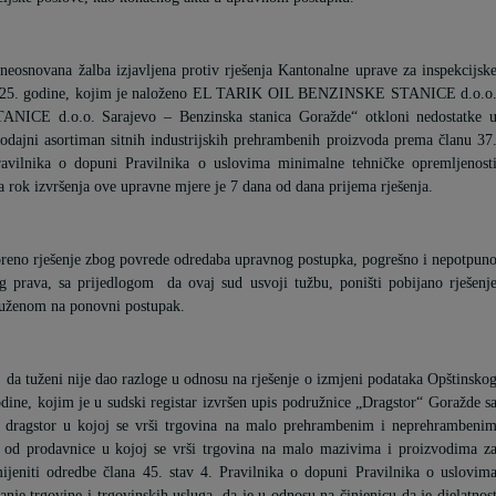
eosnovana žalba izjavljena protiv rješenja Kantonalne uprave za inspekcijsk
025. godine, kojim je naloženo EL TARIK OIL BENZINSKE STANICE d.o.o
CE d.o.o. Sarajevo – Benzinska stanica Goražde“ otkloni nedostatke 
rodajni asortiman sitnih industrijskih prehrambenih proizvoda prema članu 37
ravilnika o dopuni Pravilnika o uslovima minimalne tehničke opremljenost
 a rok izvršenja ove upravne mjere je 7 dana od dana prijema rješenja.
reno rješenje zbog povrede odredaba upravnog postupka,
pogrešno i nepotpun
og prava, sa prijedlogom
da ovaj sud usvoji tužbu, poništi pobijano rješenj
 tuženom na ponovni postupak.
, da tuženi nije dao razloge u odnosu na rješenje o izmjeni podataka Opštinsko
ine, kojim je u sudski registar izvršen upis podružnice „Dragstor“ Goražde s
 – dragstor u kojoj se vrši trgovina na malo prehrambenim i neprehrambeni
 od prodavnice u kojoj se vrši trgovina na malo mazivima i proizvodima z
jeniti odredbe člana 45. stav 4. Pravilnika o dopuni Pravilnika o uslovim
nje trgovine i trgovinskih usluga, da je u odnosu na činjenicu da je djelatnos